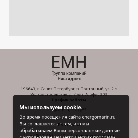
Наш адрес
196643, г. Санкт-Петербург, п. Понтонный, ул. 2-я
Волховстроевская, д. 7 лит. А, офис 303
График работы
Мы используем cookie.
00
00
Пн-Пт: 10
- 19
00
00
Во время посещения сайта energomarin.ru
Сб-Вс: 10
- 16
Вы соглашаетесь с тем, что мы
Контакты
обрабатываем Ваши персональные данные
+7 (812) 462 47 40
info@energomarin.ru
с использованием метрических программ.