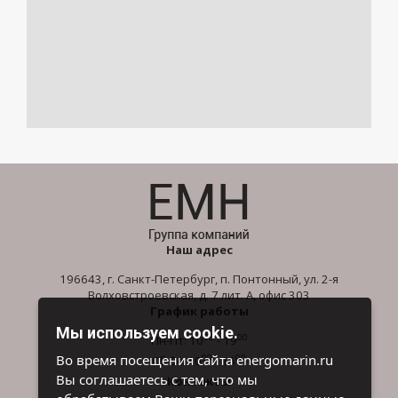
Наш адрес
196643, г. Санкт-Петербург, п. Понтонный, ул. 2-я
Волховстроевская, д. 7 лит. А, офис 303
График работы
Мы используем cookie.
00
00
Пн-Пт: 10
- 19
00
00
Во время посещения сайта energomarin.ru
Сб-Вс: 10
- 16
Вы соглашаетесь с тем, что мы
Контакты