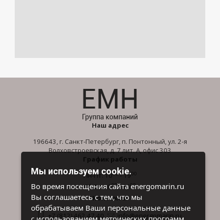
Наш адрес
196643, г. Санкт-Петербург, п. Понтонный, ул. 2-я
Волховстроевская, д. 7 лит. А, офис 303
График работы
Мы используем cookie.
00
00
Пн-Пт: 10
- 19
00
00
Во время посещения сайта energomarin.ru
Сб-Вс: 10
- 16
Вы соглашаетесь с тем, что мы
Контакты
обрабатываем Ваши персональные данные
+7 (812) 462 47 40
info@energomarin.ru
с использованием метрических программ.