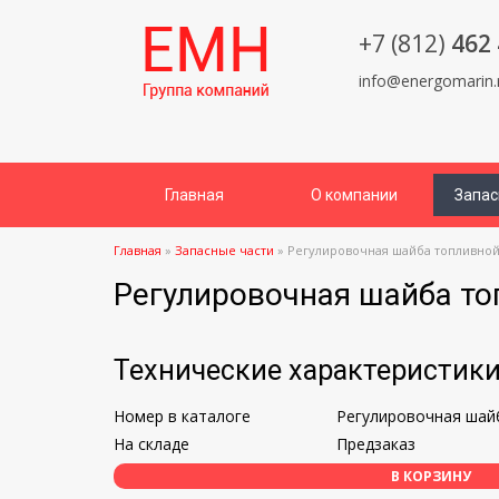
+7 (812)
462 
info@energomarin.
Главная
О компании
Запас
Главная
»
Запасные части
»
Регулировочная шайба топливной
Регулировочная шайба то
Технические характеристик
Номер в каталоге
Регулировочная шай
На складе
Предзаказ
В КОРЗИНУ