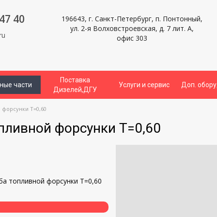
47 40
196643, г. Санкт-Петербург, п. Понтонный,
ул. 2-я Волховстроевская, д. 7 лит. А,
ru
офис 303
Поставка
ные части
Услуги и сервис
Доп. обор
Дизелей,ДГУ
 форсунки T=0,60
пливной форсунки T=0,60
и
ба топливной форсунки T=0,60