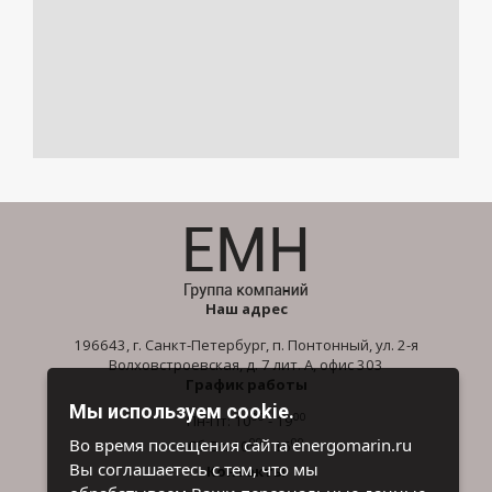
Наш адрес
196643, г. Санкт-Петербург, п. Понтонный, ул. 2-я
Волховстроевская, д. 7 лит. А, офис 303
График работы
Мы используем cookie.
00
00
Пн-Пт: 10
- 19
00
00
Во время посещения сайта energomarin.ru
Сб-Вс: 10
- 16
Вы соглашаетесь с тем, что мы
Контакты