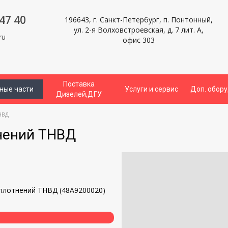
47 40
196643, г. Санкт-Петербург, п. Понтонный,
ул. 2-я Волховстроевская, д. 7 лит. А,
ru
офис 303
Поставка
ные части
Услуги и сервис
Доп. обор
Дизелей,ДГУ
НВД
нений ТНВД
и
плотнений ТНВД (48A9200020)