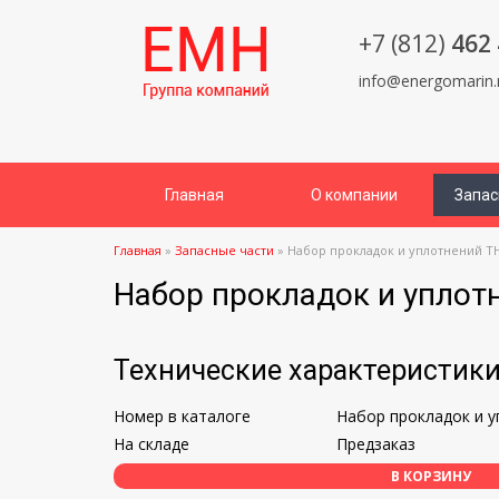
+7 (812)
462 
info@energomarin.
Главная
О компании
Запас
Главная
»
Запасные части
»
Набор прокладок и уплотнений Т
Набор прокладок и уплот
Технические характеристик
Номер в каталоге
Набор прокладок и у
На складе
Предзаказ
В КОРЗИНУ