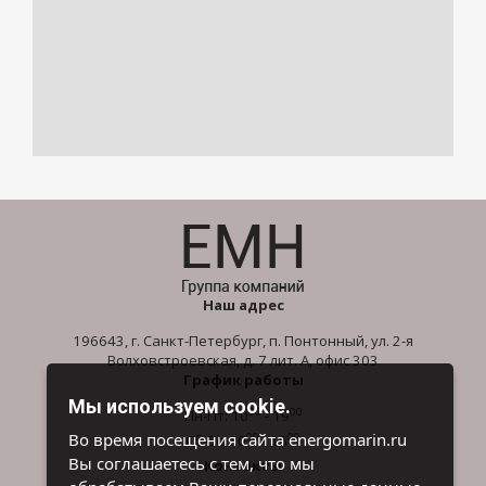
Наш адрес
196643, г. Санкт-Петербург, п. Понтонный, ул. 2-я
Волховстроевская, д. 7 лит. А, офис 303
График работы
Мы используем cookie.
00
00
Пн-Пт: 10
- 19
00
00
Во время посещения сайта energomarin.ru
Сб-Вс: 10
- 16
Вы соглашаетесь с тем, что мы
Контакты