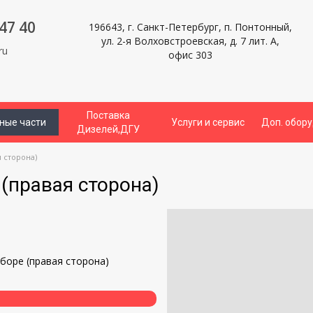
47 40
196643, г. Санкт-Петербург, п. Понтонный,
ул. 2-я Волховстроевская, д. 7 лит. А,
ru
офис 303
Поставка
ные части
Услуги и сервис
Доп. обор
Дизелей,ДГУ
 сторона)
(правая сторона)
и
боре (правая сторона)