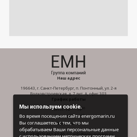
Наш адрес
196643, г. Санкт-Петербург, п. Понтонный, ул. 2-я
Волховстроевская, д. 7 лит. А, офис 303
График работы
Мы используем cookie.
00
00
Пн-Пт: 10
- 19
00
00
Во время посещения сайта energomarin.ru
Сб-Вс: 10
- 16
Вы соглашаетесь с тем, что мы
Контакты
обрабатываем Ваши персональные данные
+7 (812) 462 47 40
info@energomarin.ru
с использованием метрических программ.