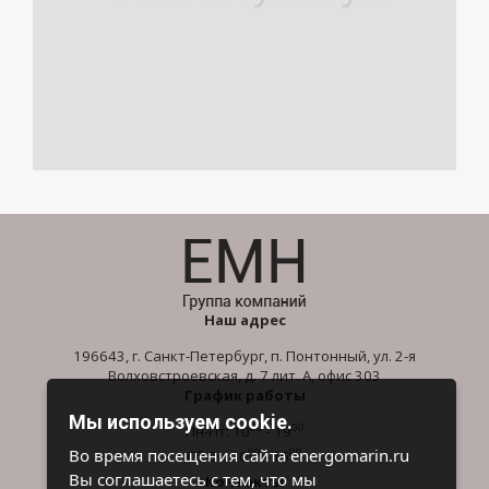
Наш адрес
196643, г. Санкт-Петербург, п. Понтонный, ул. 2-я
Волховстроевская, д. 7 лит. А, офис 303
График работы
Мы используем cookie.
00
00
Пн-Пт: 10
- 19
00
00
Во время посещения сайта energomarin.ru
Сб-Вс: 10
- 16
Вы соглашаетесь с тем, что мы
Контакты