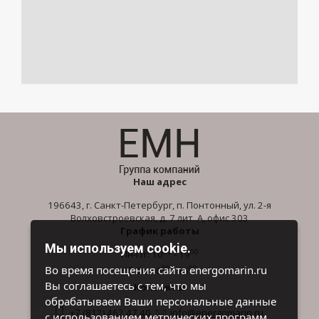
Наш адрес
196643, г. Санкт-Петербург, п. Понтонный, ул. 2-я
Волховстроевская, д. 7 лит. А, офис 303
График работы
Мы используем cookie.
00
00
Пн-Пт: 10
- 19
00
00
Во время посещения сайта energomarin.ru
Сб-Вс: 10
- 16
Вы соглашаетесь с тем, что мы
Контакты
обрабатываем Ваши персональные данные
+7 (812) 462 47 40
info@energomarin.ru
с использованием метрических программ.