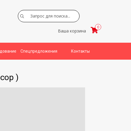
Search
0
Ваша корзина
удование
Спецпредложения
Контакты
сор )