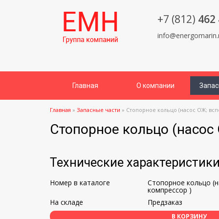
+7 (812)
462 
info@energomarin.
Главная
О компании
Запас
Главная
»
Запасные части
»
Стопорное кольцо (насос ОЖ; вспо
Стопорное кольцо (насос 
Технические характеристик
Номер в каталоге
Стопорное кольцо (на
компрессор )
На складе
Предзаказ
В КОРЗИНУ