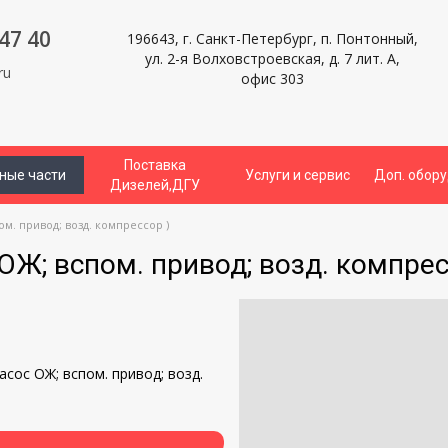
47 40
196643, г. Санкт-Петербург, п. Понтонный,
ул. 2-я Волховстроевская, д. 7 лит. А,
ru
офис 303
Поставка
ные части
Услуги и сервис
Доп. обор
Дизелей,ДГУ
м. привод; возд. компрессор )
ОЖ; вспом. привод; возд. компрес
и
сос ОЖ; вспом. привод; возд.