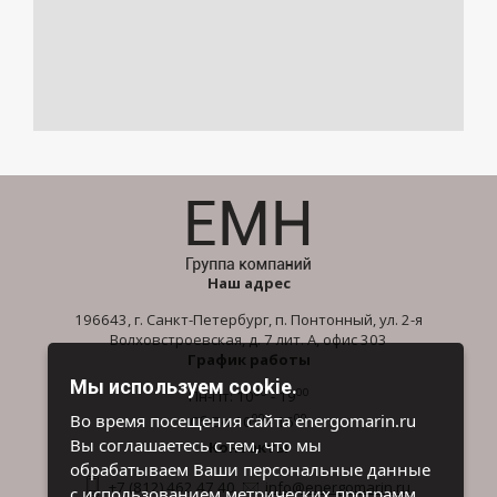
Наш адрес
196643, г. Санкт-Петербург, п. Понтонный, ул. 2-я
Волховстроевская, д. 7 лит. А, офис 303
График работы
Мы используем cookie.
00
00
Пн-Пт: 10
- 19
00
00
Во время посещения сайта energomarin.ru
Сб-Вс: 10
- 16
Вы соглашаетесь с тем, что мы
Контакты
обрабатываем Ваши персональные данные
+7 (812) 462 47 40
info@energomarin.ru
с использованием метрических программ.