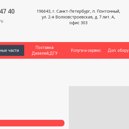
47 40
196643, г. Санкт-Петербург, п. Понтонный,
ул. 2-я Волховстроевская, д. 7 лит. А,
ru
офис 303
Поставка
ные части
Услуги и сервис
Доп. обор
Дизелей,ДГУ
и