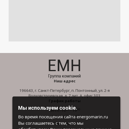
Наш адрес
196643, г. Санкт-Петербург, п. Понтонный, ул. 2-я
Волховстроевская, д. 7 лит. А, офис 303
График работы
Мы используем cookie.
00
00
Пн-Пт: 10
- 19
00
00
Во время посещения сайта energomarin.ru
Сб-Вс: 10
- 16
Вы соглашаетесь с тем, что мы
Контакты