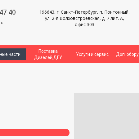
47 40
196643, г. Санкт-Петербург, п. Понтонный,
ул. 2-я Волховстроевская, д. 7 лит. А,
ru
офис 303
Поставка
ные части
Услуги и сервис
Доп. обор
Дизелей,ДГУ
и