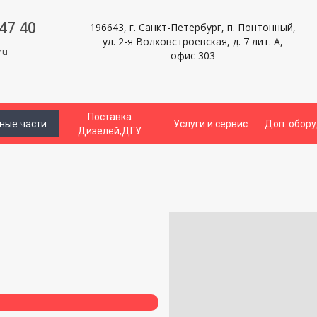
47 40
196643, г. Санкт-Петербург, п. Понтонный,
ул. 2-я Волховстроевская, д. 7 лит. А,
ru
офис 303
Поставка
ные части
Услуги и сервис
Доп. обор
Дизелей,ДГУ
и