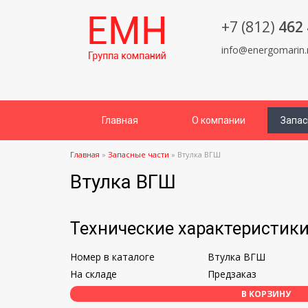
+7 (812)
462 
info@energomarin.
Главная
О компании
Запас
Главная
»
Запасные части
»
Втулка ВГШ
Втулка ВГШ
Технические характеристик
Номер в каталоге
Втулка ВГШ
На складе
Предзаказ
В КОРЗИНУ