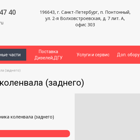
47 40
196643, г. Санкт-Петербург, п. Понтонный,
ул. 2-я Волховстроевская, д. 7 лит. А,
ru
офис 303
Поставка
ные части
Услуги и сервис
Доп. обор
Дизелей,ДГУ
а (заднего)
коленвала (заднего)
и
ника коленвала (заднего)