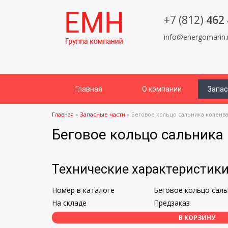
+7 (812)
462 
info@energomarin.
Главная
О компании
Запас
Главная
»
Запасные части
»
Беговое кольцо сальника коленвал
Беговое кольцо сальника 
Технические характеристик
Номер в каталоге
Беговое кольцо саль
На складе
Предзаказ
В КОРЗИНУ