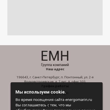
Наш адрес
196643, г. Санкт-Петербург, п. Понтонный, ул. 2-я
Волховстроевская, д. 7 лит. А, офис 303
График работы
Мы используем cookie.
00
00
Пн-Пт: 10
- 19
00
00
Во время посещения сайта energomarin.ru
Сб-Вс: 10
- 16
Вы соглашаетесь с тем, что мы
Контакты