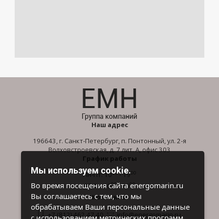
Наш адрес
196643, г. Санкт-Петербург, п. Понтонный, ул. 2-я
Волховстроевская, д. 7 лит. А, офис 303
График работы
Мы используем cookie.
00
00
Пн-Пт: 10
- 19
00
00
Во время посещения сайта energomarin.ru
Сб-Вс: 10
- 16
Вы соглашаетесь с тем, что мы
Контакты
обрабатываем Ваши персональные данные
+7 (812) 462 47 40
info@energomarin.ru
с использованием метрических программ.