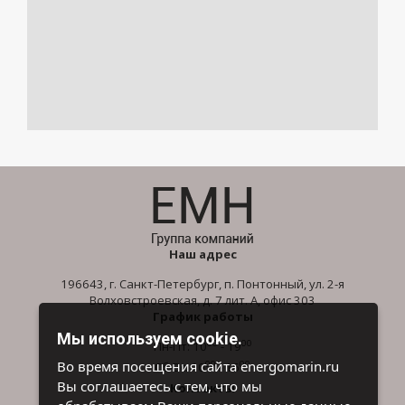
Наш адрес
196643, г. Санкт-Петербург, п. Понтонный, ул. 2-я
Волховстроевская, д. 7 лит. А, офис 303
График работы
Мы используем cookie.
00
00
Пн-Пт: 10
- 19
00
00
Во время посещения сайта energomarin.ru
Сб-Вс: 10
- 16
Вы соглашаетесь с тем, что мы
Контакты