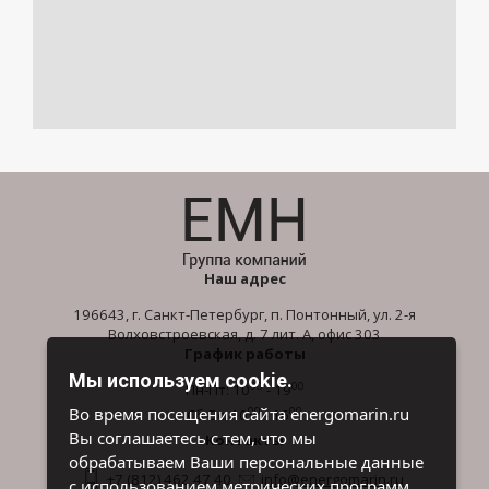
Наш адрес
196643, г. Санкт-Петербург, п. Понтонный, ул. 2-я
Волховстроевская, д. 7 лит. А, офис 303
График работы
Мы используем cookie.
00
00
Пн-Пт: 10
- 19
00
00
Во время посещения сайта energomarin.ru
Сб-Вс: 10
- 16
Вы соглашаетесь с тем, что мы
Контакты
обрабатываем Ваши персональные данные
+7 (812) 462 47 40
info@energomarin.ru
с использованием метрических программ.