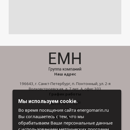
Наш адрес
196643, г. Санкт-Петербург, п. Понтонный, ул. 2-я
Волховстроевская, д. 7 лит. А, офис 303
График работы
Мы используем cookie.
00
00
Пн-Пт: 10
- 19
00
00
Во время посещения сайта energomarin.ru
Сб-Вс: 10
- 16
Вы соглашаетесь с тем, что мы
Контакты
обрабатываем Ваши персональные данные
+7 (812) 462 47 40
info@energomarin.ru
с использованием метрических программ.