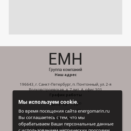
Наш адрес
196643, г. Санкт-Петербург, п. Понтонный, ул. 2-я
Волховстроевская, д. 7 лит. А, офис 303
График работы
Мы используем cookie.
00
00
Пн-Пт: 10
- 19
00
00
Во время посещения сайта energomarin.ru
Сб-Вс: 10
- 16
Вы соглашаетесь с тем, что мы
Контакты
обрабатываем Ваши персональные данные
+7 (812) 462 47 40
info@energomarin.ru
с использованием метрических программ.