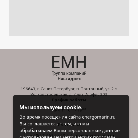
Наш адрес
196643, г. Санкт-Петербург, п. Понтонный, ул. 2-я
Волховстроевская, д. 7 лит. А, офис 303
График работы
Мы используем cookie.
00
00
Пн-Пт: 10
- 19
00
00
Во время посещения сайта energomarin.ru
Сб-Вс: 10
- 16
Вы соглашаетесь с тем, что мы
Контакты
обрабатываем Ваши персональные данные
+7 (812) 462 47 40
info@energomarin.ru
с использованием метрических программ.